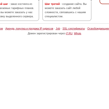
ой шаг
- заказ хостинга из
Шаг третий
- создание сайта. Вы
агаемых тарифных планов.
можете заказать сайт любой
 вы можете заказать у нас
сложности, связавшись с нашим
овку выделенного сервера.
специалистом.
ов
·
Аренда, покупка и продажа IP-адресов
·
Job
·
SSL-сертификаты
·
Освобождающие
Домен зарегистрирован через
i7.RU
.
Whois