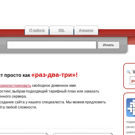
IT-работа
SSL
Аукцион
W
«раз-два-три»!
т просто как
зарегистрировать
свободное доменное имя.
остинг, выбрав подходящий тарифный план или заказать
енного сервера.
оздание сайта у нашего специалиста. Мы можем предложить
йта любой сложности.
пода
регис
шанс