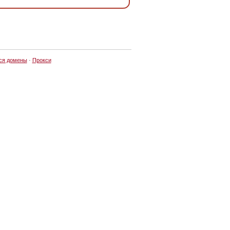
ся домены
·
Прокси